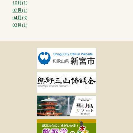
10月(1)
07月(1)
04月(3)
03月(1)