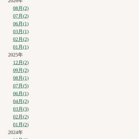
2026年
08月(2)
07月(2)
06月(1)
03月(1)
02月(2)
01月(1)
2025年
12月(2)
09月(2)
08月(1)
07月(5)
06月(1)
04月(2)
03月(3)
02月(2)
01月(2)
2024年