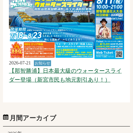
2026-07-21
お知らせ
【那智勝浦】日本最大級のウォータースライ
ダー登場（新宮市民も地元割引あり！）
月間アーカイブ