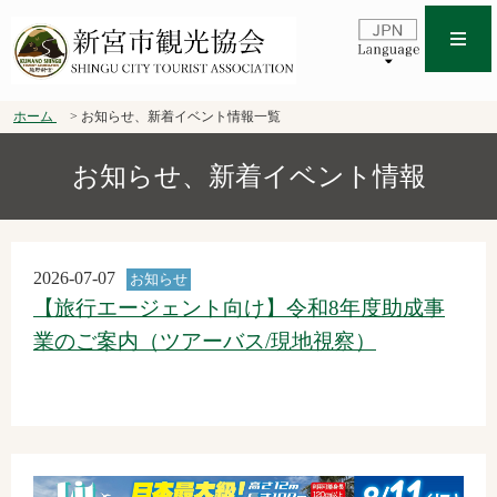
ホーム
お知らせ、新着イベント情報一覧
お知らせ、新着イベント情報
2026-07-07
お知らせ
【旅行エージェント向け】令和8年度助成事
業のご案内（ツアーバス/現地視察）