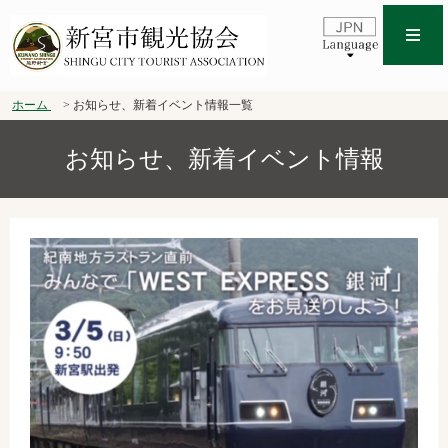
ホーム
お知らせ、新着イベント情報一覧
お知らせ、新着イベント情報