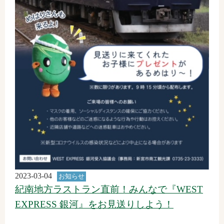
2023-03-04
お知らせ
紀南地方ラストラン直前！みんなで『WEST
EXPRESS 銀河』をお見送りしよう！