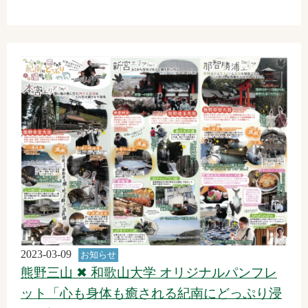
2023-03-09
お知らせ
熊野三山 ✖ 和歌山大学 オリジナルパンフレ
ット「心も身体も癒される紀南にどっぷり浸