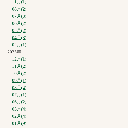
11月(1)
08月(2)
07月(3)
06月(2)
05月(2)
04月(3)
02月(1)
2023年
12月(1)
11月(2)
10月(2)
09月(1)
08月(4)
07月(1)
06月(2)
03月(4)
02月(4)
01月(9)