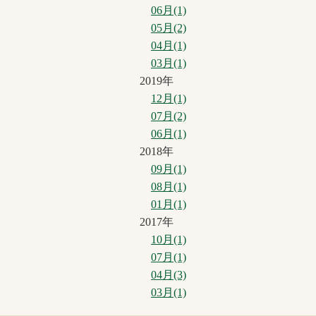
06月(1)
05月(2)
04月(1)
03月(1)
2019年
12月(1)
07月(2)
06月(1)
2018年
09月(1)
08月(1)
01月(1)
2017年
10月(1)
07月(1)
04月(3)
03月(1)