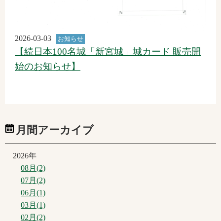
2026-03-03
お知らせ
【続日本100名城「新宮城」城カード 販売開
始のお知らせ】
月間アーカイブ
2026年
08月(2)
07月(2)
06月(1)
03月(1)
02月(2)