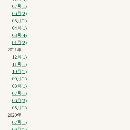
07月(1)
06月(2)
05月(1)
04月(1)
03月(4)
01月(2)
2021年
12月(1)
11月(1)
10月(1)
09月(1)
08月(1)
07月(1)
06月(3)
05月(1)
2020年
07月(1)
06月(1)