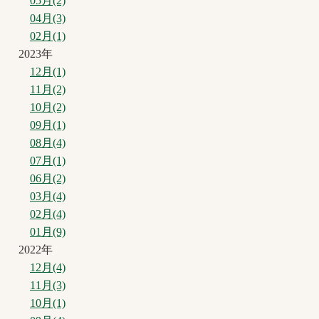
05月(2)
04月(3)
02月(1)
2023年
12月(1)
11月(2)
10月(2)
09月(1)
08月(4)
07月(1)
06月(2)
03月(4)
02月(4)
01月(9)
2022年
12月(4)
11月(3)
10月(1)