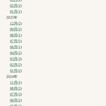
02月(2)
01月(1)
2025年
12月(2)
09月(2)
08月(1)
07月(5)
06月(1)
04月(2)
03月(3)
02月(2)
01月(2)
2024年
11月(1)
08月(2)
07月(3)
06月(2)