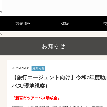
観光情報
体験
ル
見る・遊ぶ・温泉
宿泊
お食事
お買物
祭り・イベント
観光案内所・観光ガイド
観光パンフレット・マップ
体験コース
ガイドと歩くまち歩き
熊野曼荼羅絵解き
浴衣で散歩
かき氷サプライズ
グルメ編
歩き方編
キャラ弁教室開催中
体験記：グルメ・アクティビ
体験記：熊野古道の歩き方
(GPS対応ルートガイド)
お知らせ
ティ
2025-09-08
お知らせ
【旅行エージェント向け】令和7年度助
バス/現地視察）
『新宮市ツアーバス助成金』