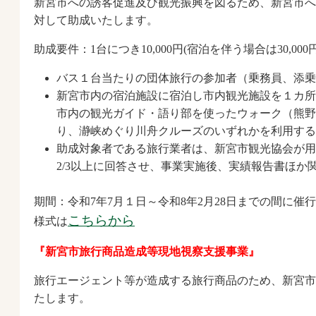
新宮市への誘客促進及び観光振興を図るため、新宮市へ
対して助成いたします。
助成要件：1台につき10,000円(宿泊を伴う場合は30,000円
バス１台当たりの団体旅行の参加者（乗務員、添乗
新宮市内の宿泊施設に宿泊し市内観光施設を１カ所
市内の観光ガイド・語り部を使ったウォーク（熊野
り、瀞峡めぐり川舟クルーズのいずれかを利用する
助成対象者である旅行業者は、新宮市観光協会が用
2/3以上に回答させ、事業実施後、実績報告書ほか
期間：令和7年7月１日～令和8年2月28日までの間に催
こちらから
様式は
『新宮市旅行商品造成等現地視察支援事業』
旅行エージェント等が造成する旅行商品のため、新宮市
たします。