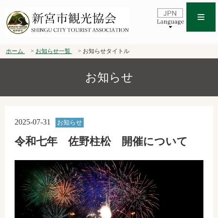
ホーム
お知らせ一覧
お知らせタイトル
お知らせ
2025-07-31
お知らせ
令和七年 佐野柱松 開催について