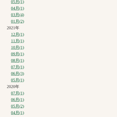
05月(1)
04月(1)
03月(4)
01月(2)
2021年
12月(1)
11月(1)
10月(1)
09月(1)
08月(1)
07月(1)
06月(3)
05月(1)
2020年
07月(1)
06月(1)
05月(2)
04月(1)