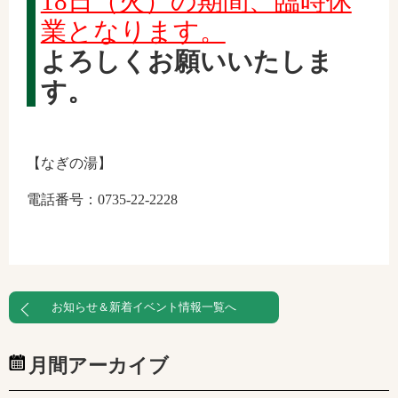
18日（火）の期間、臨時休
業となります。
よろしくお願いいたしま
す。
【なぎの湯】
電話番号：0735-22-2228
お知らせ＆新着イベント情報一覧へ
月間アーカイブ