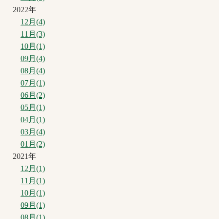
2022年
12月(4)
11月(3)
10月(1)
09月(4)
08月(4)
07月(1)
06月(2)
05月(1)
04月(1)
03月(4)
01月(2)
2021年
12月(1)
11月(1)
10月(1)
09月(1)
08月(1)