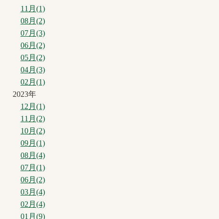
11月(1)
08月(2)
07月(3)
06月(2)
05月(2)
04月(3)
02月(1)
2023年
12月(1)
11月(2)
10月(2)
09月(1)
08月(4)
07月(1)
06月(2)
03月(4)
02月(4)
01月(9)