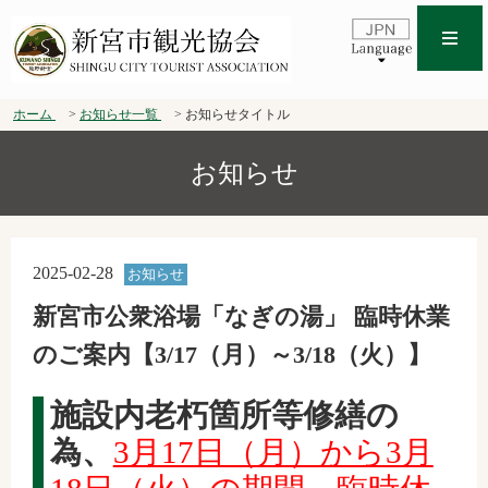
ホーム
お知らせ一覧
お知らせタイトル
お知らせ
2025-02-28
お知らせ
新宮市公衆浴場「なぎの湯」 臨時休業
のご案内【3/17（月）～3/18（火）】
施設内老朽箇所等修繕の
為、
3月17日（月）から3月