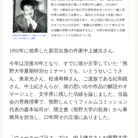
1992年に他界した新宮出身の作家中上健次さん。
今年は没後30年となり、すでに彼が主宰していた「熊
野大学夏期特別セミナー）でも、いとうせいこうさ
ん、奥泉光さん、松浦寿輝さん、ご遺族である紀和鏡
さん、中上紀さんらが、彼の思い出や作品の解説やオ
マージュと、文学界に残した功績を論じました。当協
会の専務理事で、熊野しんぐうフィルムコミッション
代表の森本祐司が、隈之會（熊野大学の前身）から事
務局を担当し、22年間その立場にありました。
「ウォーカープラス」では、中上健次さんや熊野大学