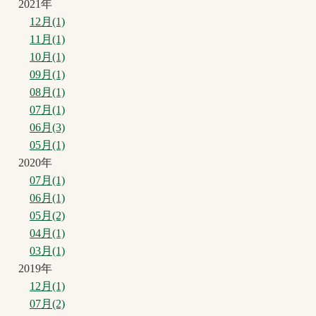
2021年
12月(1)
11月(1)
10月(1)
09月(1)
08月(1)
07月(1)
06月(3)
05月(1)
2020年
07月(1)
06月(1)
05月(2)
04月(1)
03月(1)
2019年
12月(1)
07月(2)