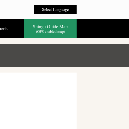
Select Language
Shingu Guide Map
orts
(GPS-enabled map)