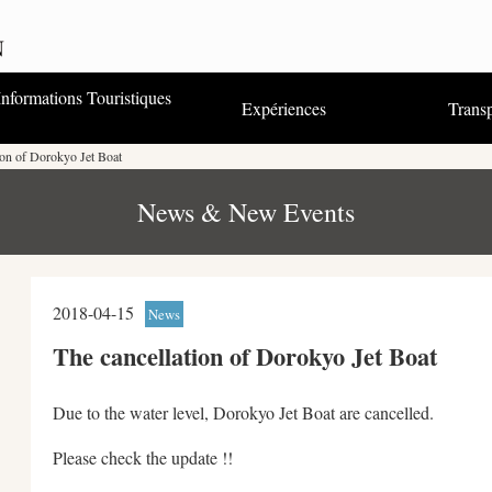
Informations Touristiques
Expériences
Transp
Visiter - S’amuser - Se baigner
Hébergement
Nourriture
Achats
Festivals et événements
Guides Touristiques & Office de
Brochures, Cartes & Guides
ion of Dorokyo Jet Boat
Tourisme
Touristiques
Route permettant l’utilisation d’un
Une promenade guidée dans la
Guide illustré de Kumano
Une promenade en Yukata
Le Kakigori surprise !
（PDF）
GPS
ville
Mandala
News & New Events
2018-04-15
News
The cancellation of Dorokyo Jet Boat
Due to the water level, Dorokyo Jet Boat are cancelled.
Please check the update !!