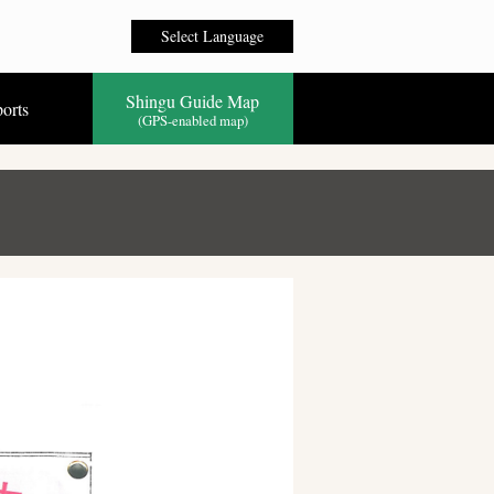
Select Language
Shingu Guide Map
orts
(GPS-enabled map)