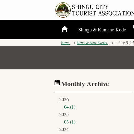
Shingu & Kumano Kodo
News
News & New Events
「キャラ弁
Plus à propos de Shingu
Kumano Sanzan
Kumano Kodo
Monthly Archive
2026
04 (1)
2025
03 (1)
2024