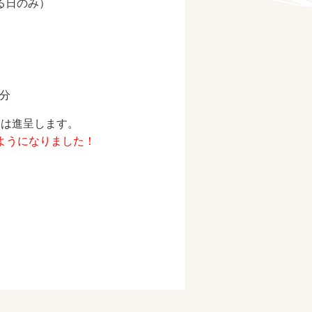
いる日のみ）
分
スは進呈します。
るようになりました！