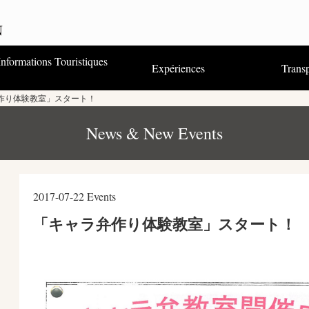
Informations Touristiques
Expériences
Transp
Visiter - S’amuser - Se baigner
Hébergement
Nourriture
Achats
Festivals et événements
Guides Touristiques & Office de
Brochures, Cartes & Guides
作り体験教室」スタート！
Tourisme
Touristiques
Route permettant l’utilisation d’un
Une promenade guidée dans la
Guide illustré de Kumano
Une promenade en Yukata
Le Kakigori surprise !
（PDF）
GPS
ville
Mandala
News & New Events
2017-07-22
Events
「キャラ弁作り体験教室」スタート！