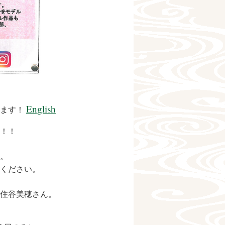
English
します！
！！
。
ください。
住谷美穂さん。