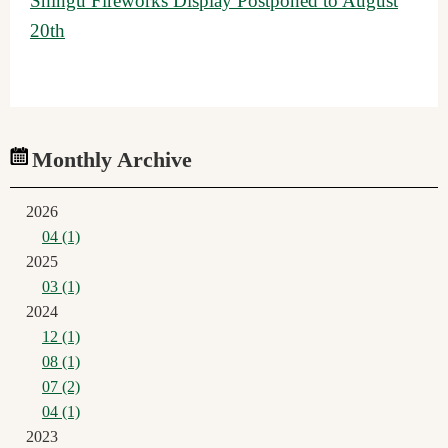
Shingu Fireworks Display Postponed to August
20th
Monthly Archive
2026
04 (1)
2025
03 (1)
2024
12 (1)
08 (1)
07 (2)
04 (1)
2023