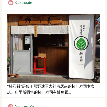
Kakinoate
“柿乃肴”是位于熊野速玉大社鸟居前的柿叶寿司专卖
店。店里所贩售的柿叶寿司有鲑鱼跟...
伴手礼
Nagi no Yu