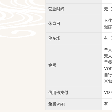
营业时间
无（
入住 
休息日
退房 
停车场
有（
单人
双人
早餐
金额
VO
自行
※包
信用卡支付
VIS
免费Wi-Fi
有