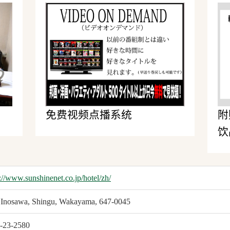
免费视频点播系统
附
饮
://www.sunshinenet.co.jp/hotel/zh/
 Inosawa, Shingu, Wakayama, 647-0045
-23-2580