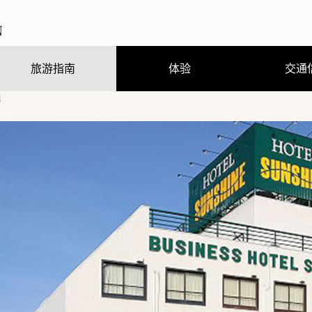
旅游指南
体验
交通
l
观光、娱乐、温泉
住宿
饮食
购物
节庆活动
旅游咨询
观光手册及地图（PDF）
行程体验
跟随导游走访当地街道
熊野曼茶罗图详解
穿着浴衣散步去
刨冰真有趣
（GPS路线导游）